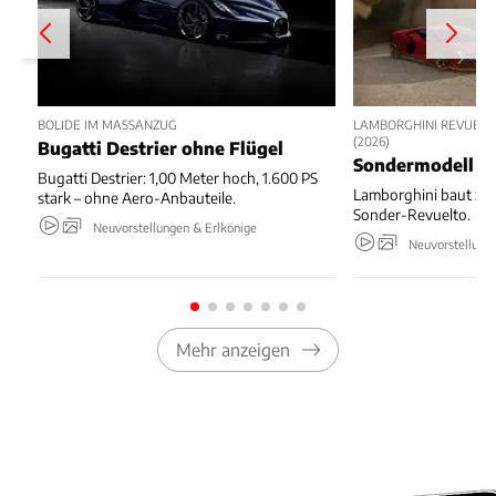
BOLIDE IM MASSANZUG
LAMBORGHINI REVUELT
(2026)
Bugatti Destrier ohne Flügel
Sondermodell z
Bugatti Destrier: 1,00 Meter hoch, 1.600 PS
Lamborghini baut zu
stark – ohne Aero-Anbauteile.
Sonder-Revuelto.
Neuvorstellungen & Erlkönige
Neuvorstellung
Mehr anzeigen