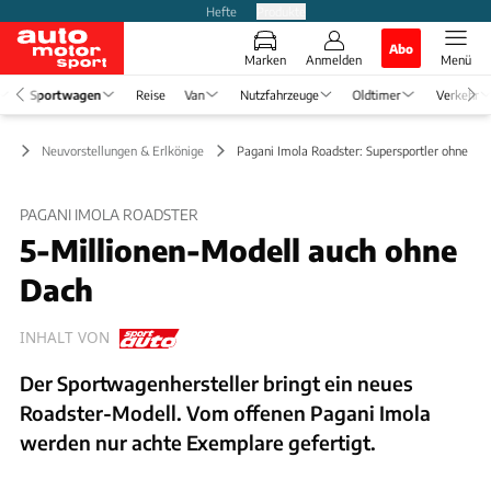
Hefte
Produkte
Abo
Marken
Anmelden
Menü
Sportwagen
Reise
Van
Nutzfahrzeuge
Oldtimer
Verkehr
en
Neuvorstellungen & Erlkönige
Pagani Imola Roadster: Supersportler ohne Da
PAGANI IMOLA ROADSTER
5-Millionen-Modell auch ohne
Dach
INHALT VON
Der Sportwagenhersteller bringt ein neues
Roadster-Modell. Vom offenen Pagani Imola
werden nur achte Exemplare gefertigt.