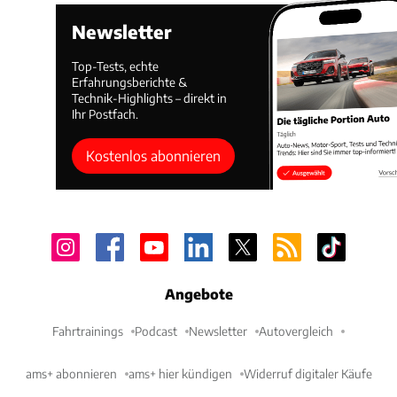
Newsletter
Top-Tests, echte
Erfahrungsberichte &
Technik-Highlights – direkt in
Ihr Postfach.
Kostenlos abonnieren
Angebote
Fahrtrainings
Podcast
Newsletter
Autovergleich
ams+ abonnieren
ams+ hier kündigen
Widerruf digitaler Käufe