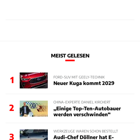
MEIST GELESEN
1
FORD-SUV MIT GEELY-TECHNIK
Neuer Kuga kommt 2029
CHINA-EXPERTE DANIEL KIRCHERT
2
„Einige Top-Ten-Autobauer
werden verschwinden“
WERKZEUGE WAREN SCHON BESTELLT
3
Audi-Chef Döllner hat E-