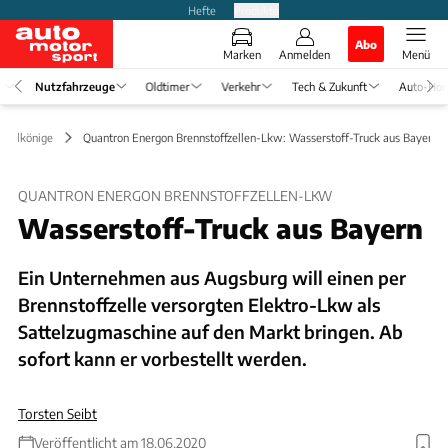
Hefte
Produkte
Abo
Marken
Anmelden
Menü
n
Nutzfahrzeuge
Oldtimer
Verkehr
Tech & Zukunft
Auto-Hor
& Erlkönige
Quantron Energon Brennstoffzellen-Lkw: Wasserstoff-Truck aus Bayern
QUANTRON ENERGON BRENNSTOFFZELLEN-LKW
Wasserstoff-Truck aus Bayern
Ein Unternehmen aus Augsburg will einen per
Brennstoffzelle versorgten Elektro-Lkw als
Sattelzugmaschine auf den Markt bringen. Ab
sofort kann er vorbestellt werden.
Torsten Seibt
Veröffentlicht am 18.06.2020