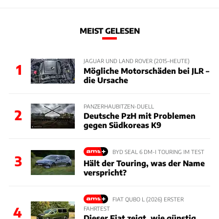
MEIST GELESEN
JAGUAR UND LAND ROVER (2015–HEUTE)
1
Mögliche Motorschäden bei JLR –
die Ursache
PANZERHAUBITZEN-DUELL
2
Deutsche PzH mit Problemen
gegen Südkoreas K9
BYD SEAL 6 DM-I TOURING IM TEST
3
Hält der Touring, was der Name
verspricht?
FIAT QUBO L (2026) ERSTER
4
FAHRTEST
Dieser Fiat zeigt, wie günstig