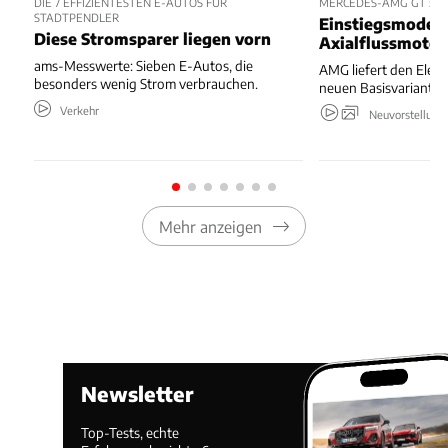
DIE 7 EFFIZIENTESTEN E-AUTOS FÜR
MERCEDES-AMG GT 53 
STADTPENDLER
Einstiegsmodell
Diese Stromsparer liegen vorn
Axialflussmoto
ams-Messwerte: Sieben E-Autos, die
AMG liefert den Elekt
besonders wenig Strom verbrauchen.
neuen Basisvariante.
Verkehr
Neuvorstellung
Mehr anzeigen
Newsletter
Top-Tests, echte