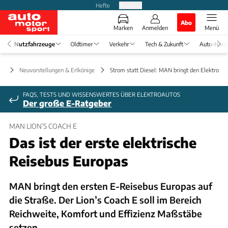
Hefte
Produkte
Abo
Marken
Anmelden
Menü
Nutzfahrzeuge
Oldtimer
Verkehr
Tech & Zukunft
Auto-Horo
ge
Neuvorstellungen & Erlkönige
Strom statt Diesel: MAN bringt den Elektro-R
FAQS, TESTS UND WISSENSWERTES ÜBER ELEKTROAUTOS
Der große E-Ratgeber
MAN LION’S COACH E
Das ist der erste elektrische
Reisebus Europas
MAN bringt den ersten E-Reisebus Europas auf
die Straße. Der Lion’s Coach E soll im Bereich
Reichweite, Komfort und Effizienz Maßstäbe
setzen.