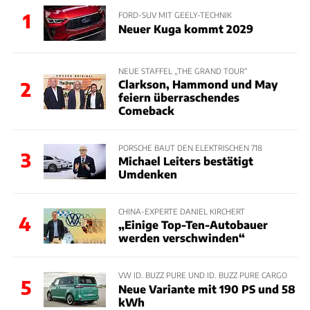
1
FORD-SUV MIT GEELY-TECHNIK
Neuer Kuga kommt 2029
NEUE STAFFEL „THE GRAND TOUR“
Clarkson, Hammond und May
2
feiern überraschendes
Comeback
PORSCHE BAUT DEN ELEKTRISCHEN 718
3
Michael Leiters bestätigt
Umdenken
CHINA-EXPERTE DANIEL KIRCHERT
4
„Einige Top-Ten-Autobauer
werden verschwinden“
VW ID. BUZZ PURE UND ID. BUZZ PURE CARGO
5
Neue Variante mit 190 PS und 58
kWh