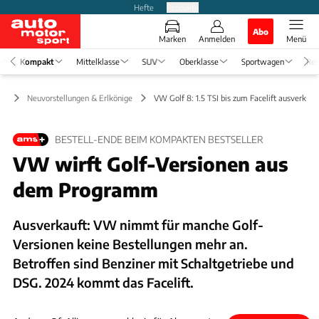
Hefte
Produkte
Abo
Marken
Anmelden
Menü
Kompakt
Mittelklasse
SUV
Oberklasse
Sportwagen
Rei
kt
Neuvorstellungen & Erlkönige
VW Golf 8: 1.5 TSI bis zum Facelift ausverkauf
BESTELL-ENDE BEIM KOMPAKTEN BESTSELLER
VW wirft Golf-Versionen aus
dem Programm
Ausverkauft: VW nimmt für manche Golf-
Versionen keine Bestellungen mehr an.
Betroffen sind Benziner mit Schaltgetriebe und
DSG. 2024 kommt das Facelift.