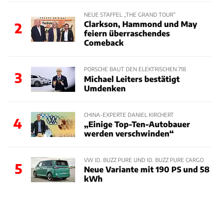
NEUE STAFFEL „THE GRAND TOUR“
Clarkson, Hammond und May
2
feiern überraschendes
Comeback
PORSCHE BAUT DEN ELEKTRISCHEN 718
3
Michael Leiters bestätigt
Umdenken
CHINA-EXPERTE DANIEL KIRCHERT
4
„Einige Top-Ten-Autobauer
werden verschwinden“
VW ID. BUZZ PURE UND ID. BUZZ PURE CARGO
5
Neue Variante mit 190 PS und 58
kWh