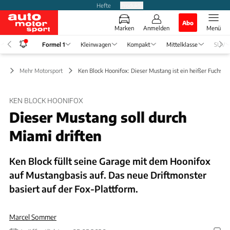
Hefte
Produkte
Abo
Marken
Anmelden
Menü
Formel 1
Kleinwagen
Kompakt
Mittelklasse
SUV
 1
Mehr Motorsport
Ken Block Hoonifox: Dieser Mustang ist ein heißer Fuchs (
KEN BLOCK HOONIFOX
Dieser Mustang soll durch
Miami driften
Ken Block füllt seine Garage mit dem Hoonifox
auf Mustangbasis auf. Das neue Driftmonster
basiert auf der Fox-Plattform.
Marcel Sommer