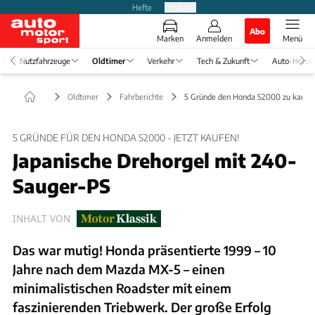
Hefte
Produkte
Abo
Marken
Anmelden
Menü
Nutzfahrzeuge
Oldtimer
Verkehr
Tech & Zukunft
Auto-Horos
Oldtimer
Fahrberichte
5 Gründe den Honda S2000 zu kaufe
5 GRÜNDE FÜR DEN HONDA S2000 - JETZT KAUFEN!
Japanische Drehorgel mit 240-
Sauger-PS
INHALT VON
Das war mutig! Honda präsentierte 1999 – 10
Jahre nach dem Mazda MX-5 – einen
minimalistischen Roadster mit einem
faszinierenden Triebwerk. Der große Erfolg