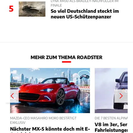
LYNX XM30 ALS BRADLEY-NACHFOLGER IM
FINALE
5
So viel Deutschland steckt im
neuen US-Schützenpanzer
MEHR ZUM THEMA ROADSTER
MAZDA-CEO MASAHIRO MORO BESTÄTIGT
DIE 7 BESTEN ALPINA
EXKLUSIV
V8 im 3er, 5er m
Nächster MX-5 könnte doch mit E-
Fahrleistungen