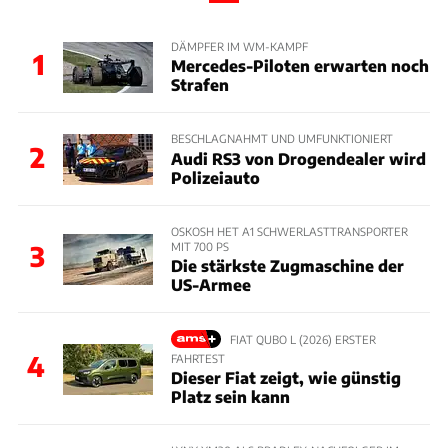
DÄMPFER IM WM-KAMPF
1
Mercedes-Piloten erwarten noch
Strafen
BESCHLAGNAHMT UND UMFUNKTIONIERT
2
Audi RS3 von Drogendealer wird
Polizeiauto
OSKOSH HET A1 SCHWERLASTTRANSPORTER
MIT 700 PS
3
Die stärkste Zugmaschine der
US-Armee
FIAT QUBO L (2026) ERSTER
4
FAHRTEST
Dieser Fiat zeigt, wie günstig
Platz sein kann