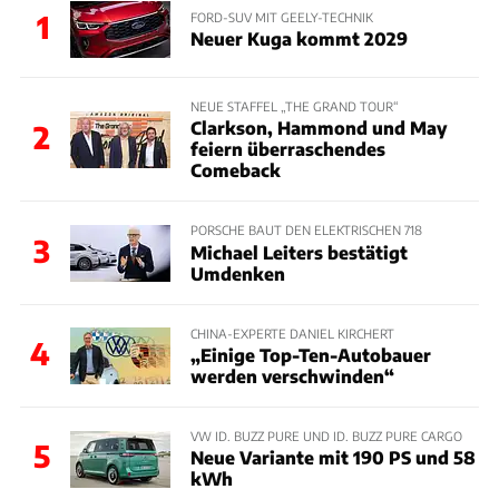
1
FORD-SUV MIT GEELY-TECHNIK
Neuer Kuga kommt 2029
NEUE STAFFEL „THE GRAND TOUR“
Clarkson, Hammond und May
2
feiern überraschendes
Comeback
PORSCHE BAUT DEN ELEKTRISCHEN 718
3
Michael Leiters bestätigt
Umdenken
CHINA-EXPERTE DANIEL KIRCHERT
4
„Einige Top-Ten-Autobauer
werden verschwinden“
VW ID. BUZZ PURE UND ID. BUZZ PURE CARGO
5
Neue Variante mit 190 PS und 58
kWh