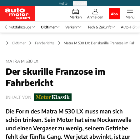
Hefte
Produkte
Abo
Marken
Anmelden
Menü
Nutzfahrzeuge
Oldtimer
Verkehr
Tech & Zukunft
Auto-Horos
Oldtimer
Fahrberichte
Matra M 530 LX: Der skurille Franzose im Fahrbe
MATRA M 530 LX
Der skurille Franzose im
Fahrbericht
INHALT VON
Die Form des Matra M 530 LX muss man sich
schön trinken. Sein Motor hat eine Nockenwelle
und einen Vergaser zu wenig, seinem Getriebe
fehlt der fünfte Gang. Wer jetzt abwinkt, ist zur