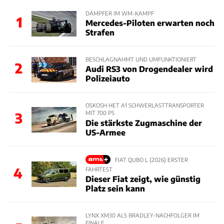
DÄMPFER IM WM-KAMPF
1
Mercedes-Piloten erwarten noch
Strafen
BESCHLAGNAHMT UND UMFUNKTIONIERT
2
Audi RS3 von Drogendealer wird
Polizeiauto
OSKOSH HET A1 SCHWERLASTTRANSPORTER
MIT 700 PS
3
Die stärkste Zugmaschine der
US-Armee
FIAT QUBO L (2026) ERSTER
4
FAHRTEST
Dieser Fiat zeigt, wie günstig
Platz sein kann
LYNX XM30 ALS BRADLEY-NACHFOLGER IM
FINALE