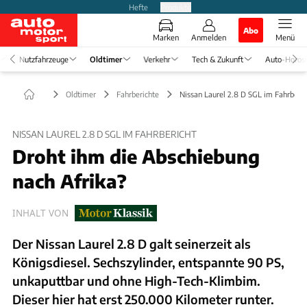
Hefte
Produkte
Abo
Marken
Anmelden
Menü
Nutzfahrzeuge
Oldtimer
Verkehr
Tech & Zukunft
Auto-Horos
Oldtimer
Fahrberichte
Nissan Laurel 2.8 D SGL im Fahrberic
NISSAN LAUREL 2.8 D SGL IM FAHRBERICHT
Droht ihm die Abschiebung
nach Afrika?
INHALT VON
Der Nissan Laurel 2.8 D galt seinerzeit als
Königsdiesel. Sechszylinder, entspannte 90 PS,
unkaputtbar und ohne High-Tech-Klimbim.
Dieser hier hat erst 250.000 Kilometer runter.