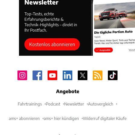
Newsletter
Top-Tests, echte
Erfahrungsberichte &
Technik-Highlights – direkt in
Ihr Postfach.
Kostenlos abonnieren
Angebote
Fahrtrainings
Podcast
Newsletter
Autovergleich
ams+ abonnieren
ams+ hier kündigen
Widerruf digitaler Käufe