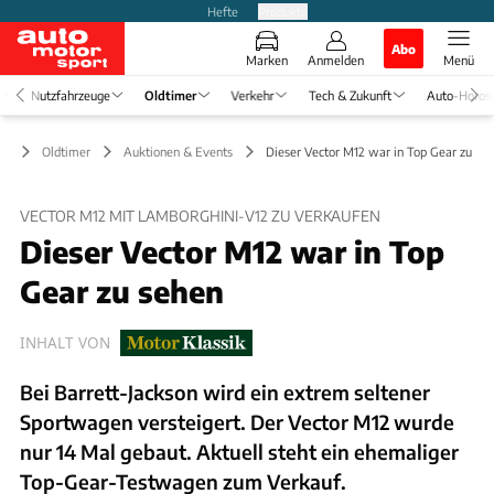
Hefte
Produkte
Abo
Marken
Anmelden
Menü
Nutzfahrzeuge
Oldtimer
Verkehr
Tech & Zukunft
Auto-Horos
Oldtimer
Auktionen & Events
Dieser Vector M12 war in Top Gear zu se
VECTOR M12 MIT LAMBORGHINI-V12 ZU VERKAUFEN
Dieser Vector M12 war in Top
Gear zu sehen
INHALT VON
Bei Barrett-Jackson wird ein extrem seltener
Sportwagen versteigert. Der Vector M12 wurde
nur 14 Mal gebaut. Aktuell steht ein ehemaliger
Top-Gear-Testwagen zum Verkauf.