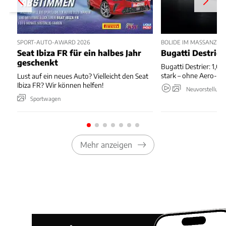
SPORT-AUTO-AWARD 2026
BOLIDE IM MASSANZUG
Seat Ibiza FR für ein halbes Jahr
Bugatti Destrier
geschenkt
Bugatti Destrier: 1,0
stark – ohne Aero-An
Lust auf ein neues Auto? Vielleicht den Seat
Ibiza FR? Wir können helfen!
Neuvorstellung
Sportwagen
Mehr anzeigen