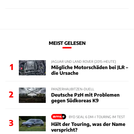
MEIST GELESEN
JAGUAR UND LAND ROVER (2015–HEUTE)
1
Mögliche Motorschäden bei JLR –
die Ursache
PANZERHAUBITZEN-DUELL
2
Deutsche PzH mit Problemen
gegen Südkoreas K9
BYD SEAL 6 DM-I TOURING IM TEST
3
Hält der Touring, was der Name
verspricht?