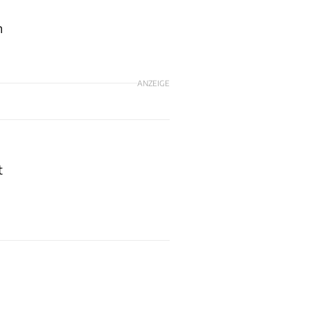
n
ANZEIGE
t