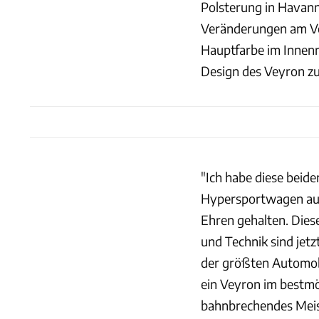
Polsterung in Havann
Veränderungen am Vey
Hauptfarbe im Innenr
Design des Veyron zu
"Ich habe diese beid
Hypersportwagen a
Ehren gehalten. Dies
und Technik sind jetz
der größten Automobi
ein Veyron im bestmö
bahnbrechendes Meis