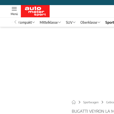
Menü
nwagen
Kompakt
Mittelklasse
SUV
Oberklasse
Spor
Sportwagen
Gebra
BUGATTI VEYRON LA 