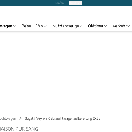
Hefte
Produkte
twagen
Reise
Van
Nutzfahrzeuge
Oldtimer
Verkehr
uchtwagen
Bugatti Veyron: Gebrauchtwagenaufbereitung Extra
MAISON PUR SANG