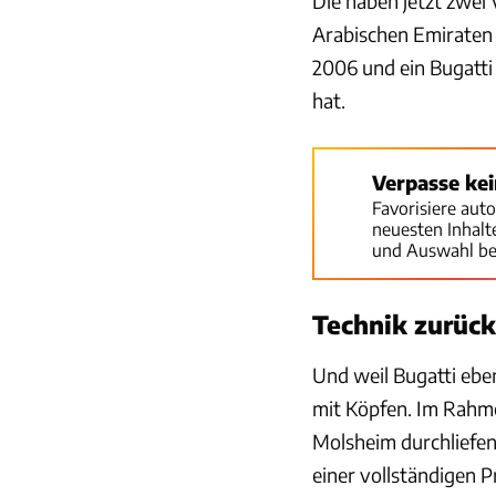
Die haben jetzt zwei
Arabischen Emiraten 
2006 und ein Bugatti
hat.
Verpasse ke
Favorisiere aut
neuesten Inhal
und Auswahl be
Technik zurüc
Und weil Bugatti ebe
mit Köpfen. Im Rahme
Molsheim durchliefen
einer vollständigen