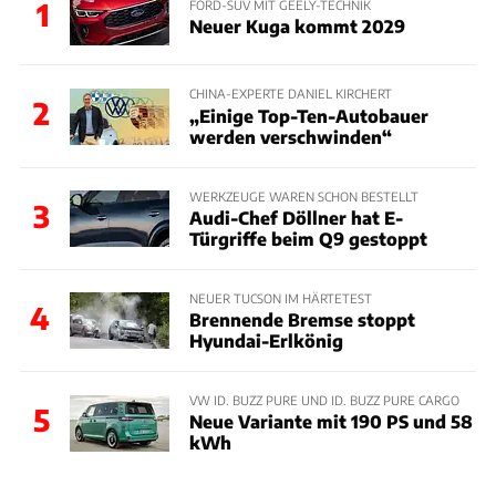
1
FORD-SUV MIT GEELY-TECHNIK
Neuer Kuga kommt 2029
CHINA-EXPERTE DANIEL KIRCHERT
2
„Einige Top-Ten-Autobauer
werden verschwinden“
WERKZEUGE WAREN SCHON BESTELLT
3
Audi-Chef Döllner hat E-
Türgriffe beim Q9 gestoppt
NEUER TUCSON IM HÄRTETEST
4
Brennende Bremse stoppt
Hyundai-Erlkönig
VW ID. BUZZ PURE UND ID. BUZZ PURE CARGO
5
Neue Variante mit 190 PS und 58
kWh