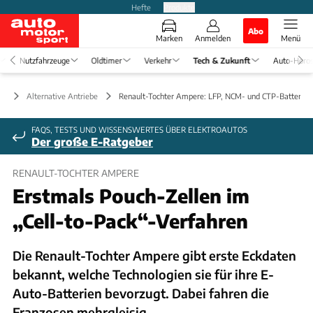
Hefte
Produkte
Abo
Marken
Anmelden
Menü
Nutzfahrzeuge
Oldtimer
Verkehr
Tech & Zukunft
Auto-Horo
ft
Alternative Antriebe
Renault-Tochter Ampere: LFP, NCM- und CTP-Batterien
FAQS, TESTS UND WISSENSWERTES ÜBER ELEKTROAUTOS
Der große E-Ratgeber
RENAULT-TOCHTER AMPERE
Erstmals Pouch-Zellen im
„Cell-to-Pack“-Verfahren
Die Renault-Tochter Ampere gibt erste Eckdaten
bekannt, welche Technologien sie für ihre E-
Auto-Batterien bevorzugt. Dabei fahren die
Franzosen mehrgleisig.