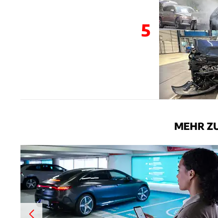
5
MEHR Z