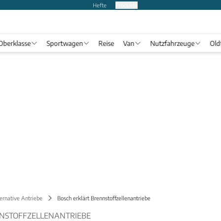
Hefte
Produkte
Oberklasse
Sportwagen
Reise
Van
Nutzfahrzeuge
Old
ernative Antriebe
Bosch erklärt Brennstoffzellenantriebe
NSTOFFZELLENANTRIEBE