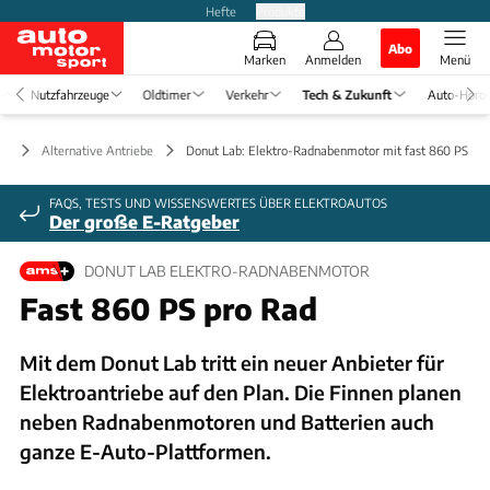
Hefte
Produkte
Abo
Marken
Anmelden
Menü
Nutzfahrzeuge
Oldtimer
Verkehr
Tech & Zukunft
Auto-Horo
ft
Alternative Antriebe
Donut Lab: Elektro-Radnabenmotor mit fast 860 PS pro
FAQS, TESTS UND WISSENSWERTES ÜBER ELEKTROAUTOS
Der große E-Ratgeber
DONUT LAB ELEKTRO-RADNABENMOTOR
Fast 860 PS pro Rad
Mit dem Donut Lab tritt ein neuer Anbieter für
Elektroantriebe auf den Plan. Die Finnen planen
neben Radnabenmotoren und Batterien auch
ganze E-Auto-Plattformen.