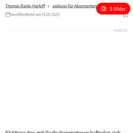
Thomas Ranki-Harloff
exklusiv für Abonnenten
9 Bilder
Veröffentlicht am 13.01.2025
Foto: Donut Lab
ANZEIGE
Elektroautos mit Radnabenmotoren befinden sich