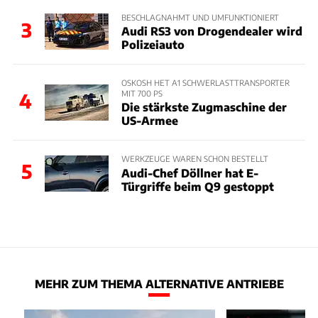
BESCHLAGNAHMT UND UMFUNKTIONIERT
3
Audi RS3 von Drogendealer wird
Polizeiauto
OSKOSH HET A1 SCHWERLASTTRANSPORTER
MIT 700 PS
4
Die stärkste Zugmaschine der
US-Armee
WERKZEUGE WAREN SCHON BESTELLT
5
Audi-Chef Döllner hat E-
Türgriffe beim Q9 gestoppt
MEHR ZUM THEMA ALTERNATIVE ANTRIEBE