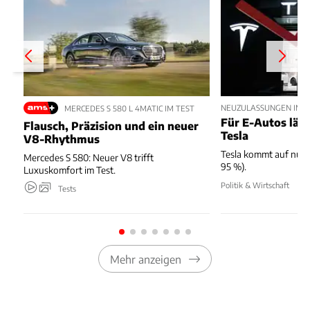
NEUZULASSUNGEN IM JU
MERCEDES S 580 L 4MATIC IM TEST
Für E-Autos läuft
Flausch, Präzision und ein neuer
Tesla
V8-Rhythmus
Tesla kommt auf nur 
Mercedes S 580: Neuer V8 trifft
95 %).
Luxuskomfort im Test.
Politik & Wirtschaft
Tests
Mehr anzeigen