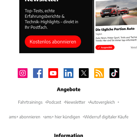
Top-Tests, echte
Erfahrungsberichte &
Technik-Highlights – direkt in
Ihr Postfach.
Kostenlos abonnieren
Angebote
Fahrtrainings
Podcast
Newsletter
Autovergleich
ams+ abonnieren
ams+ hier kündigen
Widerruf digitaler Käufe
Information