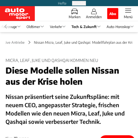
Hefte
Produkte
Abo
Marken
Anmelden
Menü
zfahrzeuge
Oldtimer
Verkehr
Tech & Zukunft
Auto-Horoskop
rnative Antriebe
Nissan Micra, Leaf, Juke und Qashqai: Modellfahrplan aus der Krise
MICRA, LEAF, JUKE UND QASHQAI KOMMEN NEU
Diese Modelle sollen Nissan
aus der Krise holen
Nissan präsentiert seine Zukunftspläne: mit
neuem CEO, angepasster Strategie, frischen
Modellen wie den neuen Micra, Leaf, Juke und
Qashqai sowie verbesserter Technik.