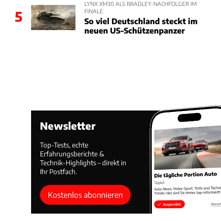
LYNX XM30 ALS BRADLEY-NACHFOLGER IM
FINALE
5
So viel Deutschland steckt im
neuen US-Schützenpanzer
Newsletter
Top-Tests, echte
Erfahrungsberichte &
Technik-Highlights – direkt in
Ihr Postfach.
Kostenlos abonnieren