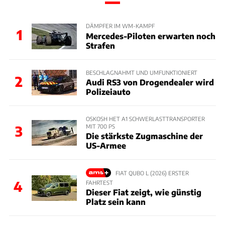
DÄMPFER IM WM-KAMPF
1
Mercedes-Piloten erwarten noch
Strafen
BESCHLAGNAHMT UND UMFUNKTIONIERT
2
Audi RS3 von Drogendealer wird
Polizeiauto
OSKOSH HET A1 SCHWERLASTTRANSPORTER
MIT 700 PS
3
Die stärkste Zugmaschine der
US-Armee
FIAT QUBO L (2026) ERSTER
4
FAHRTEST
Dieser Fiat zeigt, wie günstig
Platz sein kann