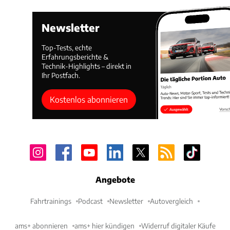
Newsletter
Top-Tests, echte
Erfahrungsberichte &
Technik-Highlights – direkt in
Ihr Postfach.
Kostenlos abonnieren
Angebote
Fahrtrainings
Podcast
Newsletter
Autovergleich
ams+ abonnieren
ams+ hier kündigen
Widerruf digitaler Käufe