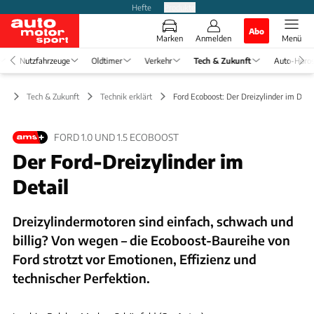
Hefte
Produkte
Abo
Marken
Anmelden
Menü
Nutzfahrzeuge
Oldtimer
Verkehr
Tech & Zukunft
Auto-Horo
Tech & Zukunft
Technik erklärt
Ford Ecoboost: Der Dreizylinder im Detai
FORD 1.0 UND 1.5 ECOBOOST
Der Ford-Dreizylinder im
Detail
Dreizylindermotoren sind einfach, schwach und
billig? Von wegen – die Ecoboost-Baureihe von
Ford strotzt vor Emotionen, Effizienz und
technischer Perfektion.