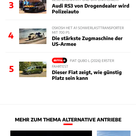
3
Audi RS3 von Drogendealer wird
Polizeiauto
OSKOSH HET A1 SCHWERLASTTRANSPORTER
MIT 700 PS
4
Die stärkste Zugmaschine der
US-Armee
FIAT QUBO L (2026) ERSTER
5
FAHRTEST
Dieser Fiat zeigt, wie günstig
Platz sein kann
MEHR ZUM THEMA ALTERNATIVE ANTRIEBE