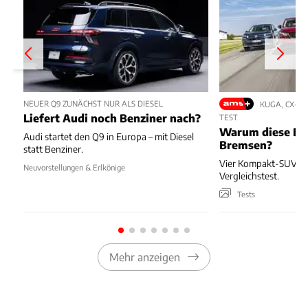
NEUER Q9 ZUNÄCHST NUR ALS DIESEL
KUGA, CX-5,
Liefert Audi noch Benziner nach?
TEST
Warum diese Bl
Audi startet den Q9 in Europa – mit Diesel
Bremsen?
statt Benziner.
Vier Kompakt-SUV kä
Neuvorstellungen & Erlkönige
Vergleichstest.
Tests
Mehr anzeigen