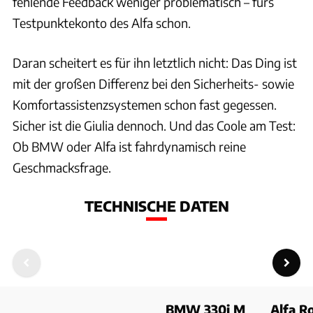
fehlende Feedback weniger problematisch – fürs
Testpunktekonto des Alfa schon.
Daran scheitert es für ihn letztlich nicht: Das Ding ist
mit der großen Differenz bei den Sicherheits- sowie
Komfortassistenzsystemen schon fast gegessen.
Sicher ist die Giulia dennoch. Und das Coole am Test:
Ob BMW oder Alfa ist fahrdynamisch reine
Geschmacksfrage.
TECHNISCHE DATEN
BMW 330i M
Alfa 