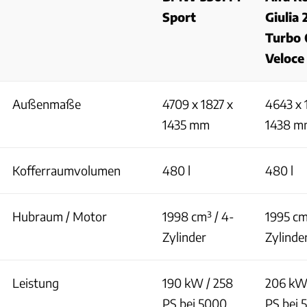
Sport
Giulia 
Turbo
Veloce
Außenmaße
4709 x 1827 x
4643 x 
1435 mm
1438 m
Kofferraumvolumen
480 l
480 l
Hubraum / Motor
1998 cm³ / 4-
1995 cm
Zylinder
Zylinde
Leistung
190 kW / 258
206 kW
PS bei 5000
PS bei 