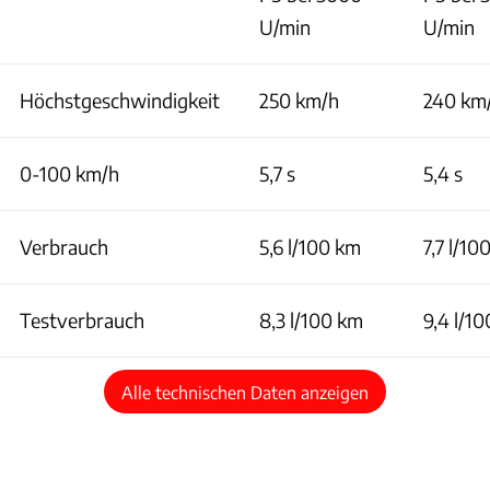
U/min
U/min
Höchstgeschwindigkeit
250 km/h
240 km
0-100 km/h
5,7 s
5,4 s
Verbrauch
5,6 l/100 km
7,7 l/10
Testverbrauch
8,3 l/100 km
9,4 l/1
Alle technischen Daten anzeigen