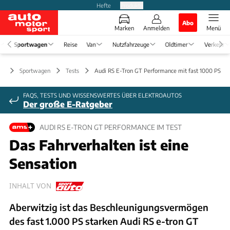
Hefte
Produkte
Abo
Marken
Anmelden
Menü
Sportwagen
Reise
Van
Nutzfahrzeuge
Oldtimer
Verkehr
Sportwagen
Tests
Audi RS E-Tron GT Performance mit fast 1000 PS im
FAQS, TESTS UND WISSENSWERTES ÜBER ELEKTROAUTOS
Der große E-Ratgeber
AUDI RS E-TRON GT PERFORMANCE IM TEST
Das Fahrverhalten ist eine
Sensation
INHALT VON
Aberwitzig ist das Beschleunigungsvermögen
des fast 1.000 PS starken Audi RS e-tron GT