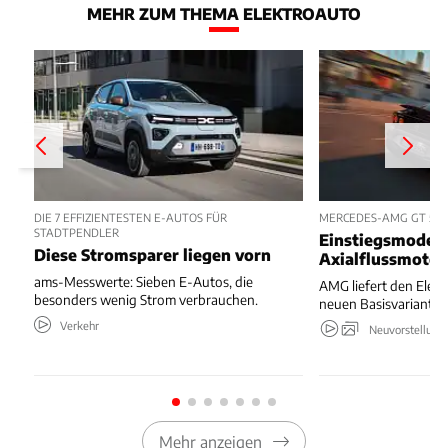
MEHR ZUM THEMA ELEKTROAUTO
DIE 7 EFFIZIENTESTEN E-AUTOS FÜR
MERCEDES-AMG GT 53 
STADTPENDLER
Einstiegsmodell
Diese Stromsparer liegen vorn
Axialflussmoto
ams-Messwerte: Sieben E-Autos, die
AMG liefert den Elekt
besonders wenig Strom verbrauchen.
neuen Basisvariante.
Verkehr
Neuvorstellung
Mehr anzeigen