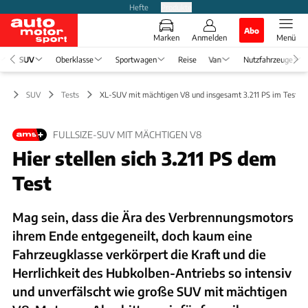
Hefte
Produkte
Abo
Marken
Anmelden
Menü
SUV
Oberklasse
Sportwagen
Reise
Van
Nutzfahrzeuge
SUV
Tests
XL-SUV mit mächtigen V8 und insgesamt 3.211 PS im Test
FULLSIZE-SUV MIT MÄCHTIGEN V8
Hier stellen sich 3.211 PS dem
Test
Mag sein, dass die Ära des Verbrennungsmotors
ihrem Ende entgegeneilt, doch kaum eine
Fahrzeugklasse verkörpert die Kraft und die
Herrlichkeit des Hubkolben-Antriebs so intensiv
und unverfälscht wie große SUV mit mächtigen