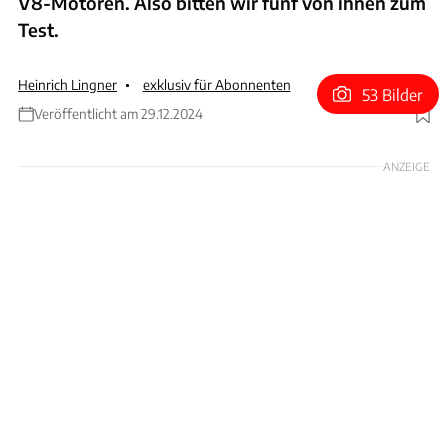
V8-Motoren. Also bitten wir fünf von ihnen zum
Test.
Heinrich Lingner
exklusiv für Abonnenten
53 Bilder
Veröffentlicht am 29.12.2024
Foto: Achim Hartmann, Jörg Künstle
ANZEIGE