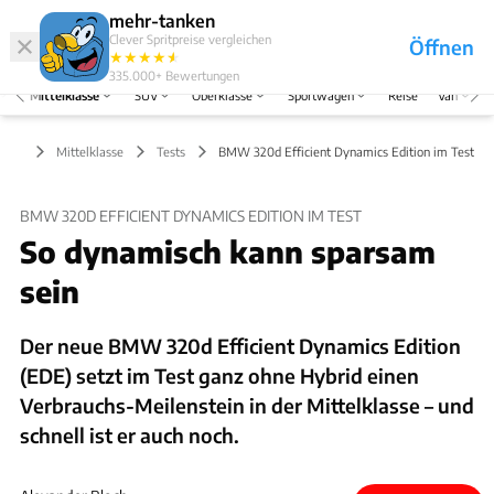
Hefte
Produkte
mehr-tanken
Clever Spritpreise vergleichen
Öffnen
Abo
★
★
★
★
★
★
Marken
Anmelden
Menü
335.000+
Bewertungen
Mittelklasse
SUV
Oberklasse
Sportwagen
Reise
Van
Mittelklasse
Tests
BMW 320d Efficient Dynamics Edition im Test
BMW 320D EFFICIENT DYNAMICS EDITION IM TEST
So dynamisch kann sparsam
sein
Der neue BMW 320d Efficient Dynamics Edition
(EDE) setzt im Test ganz ohne Hybrid einen
Verbrauchs-Meilenstein in der Mittelklasse – und
schnell ist er auch noch.