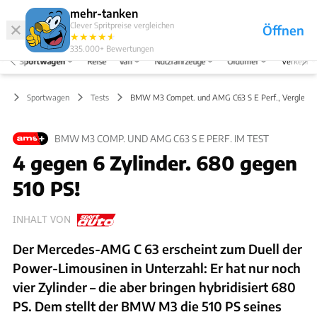
Hefte
Produkte
mehr-tanken
Clever Spritpreise vergleichen
Öffnen
Abo
★
★
★
★
★
★
Marken
Anmelden
Menü
335.000+
Bewertungen
Sportwagen
Reise
Van
Nutzfahrzeuge
Oldtimer
Verkehr
Sportwagen
Tests
BMW M3 Compet. und AMG C63 S E Perf., Vergleich
BMW M3 COMP. UND AMG C63 S E PERF. IM TEST
4 gegen 6 Zylinder. 680 gegen
510 PS!
INHALT VON
Der Mercedes-AMG C 63 erscheint zum Duell der
Power-Limousinen in Unterzahl: Er hat nur noch
vier Zylinder – die aber bringen hybridisiert 680
PS. Dem stellt der BMW M3 die 510 PS seines