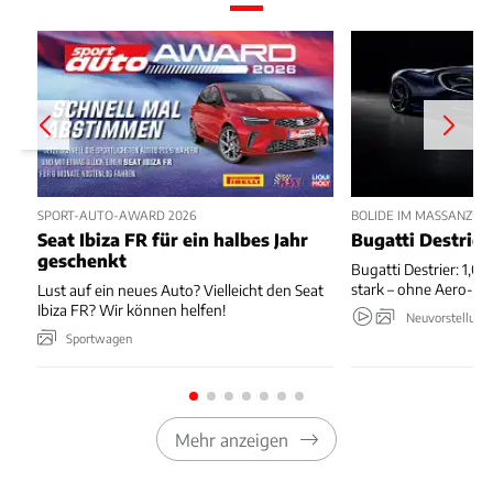
SPORT-AUTO-AWARD 2026
BOLIDE IM MASSANZUG
Seat Ibiza FR für ein halbes Jahr
Bugatti Destrier
geschenkt
Bugatti Destrier: 1,0
stark – ohne Aero-An
Lust auf ein neues Auto? Vielleicht den Seat
Ibiza FR? Wir können helfen!
Neuvorstellung
Sportwagen
Mehr anzeigen