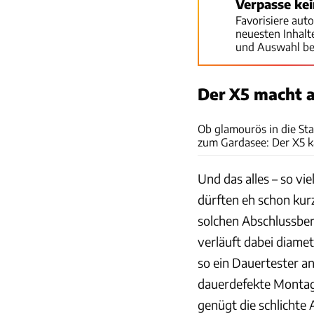
Verpasse ke
Favorisiere aut
neuesten Inhal
und Auswahl be
Der X5 macht a
Ob glamourös in die Sta
zum Gardasee: Der X5 k
Und das alles – so vi
dürften eh schon kurz
solchen Abschlussberi
verläuft dabei diamet
so ein Dauertester an
dauerdefekte Montagsg
genügt die schlichte