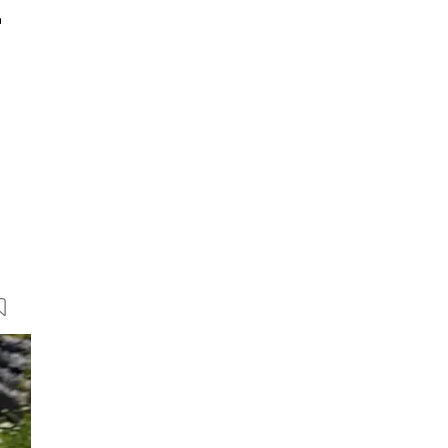
r
,
16 Bilder