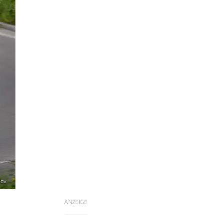
lov
ANZEIGE