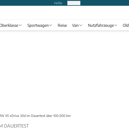
Hefte
Produkte
Oberklasse
Sportwagen
Reise
Van
Nutzfahrzeuge
Old
W X5 xDrive 30d im Dauertest über 100.000 km
IM DAUERTEST