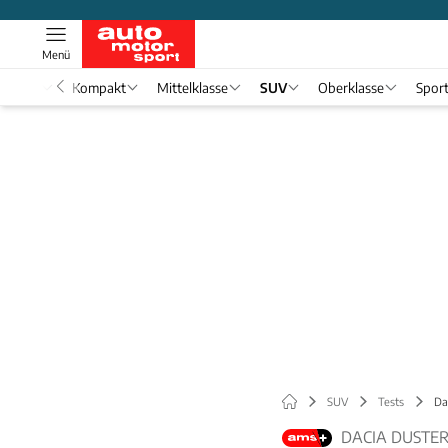
Menü
nwagen
Kompakt
Mittelklasse
SUV
Oberklasse
Spor
SUV
Tests
Da
DACIA DUSTER