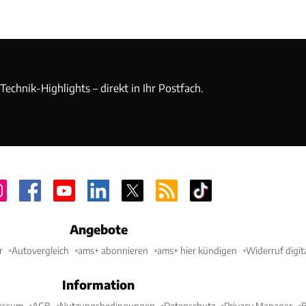
echnik-Highlights – direkt in Ihr Postfach.
Angebote
r
Autovergleich
ams+ abonnieren
ams+ hier kündigen
Widerruf digit
Information
essum
AGB
Nutzungsbedingungen
Datenschutz
Privacy Manager
B