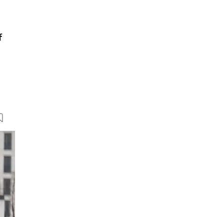
f
22 Bilder