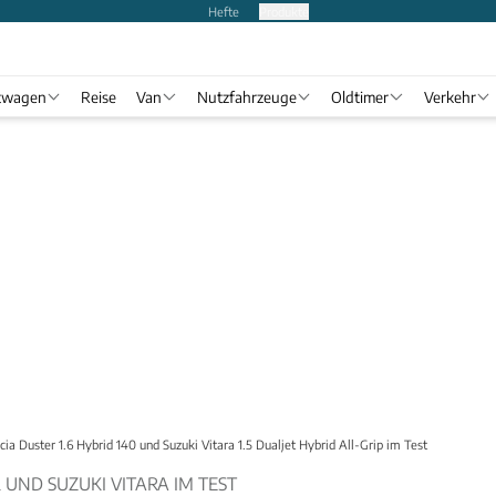
Hefte
Produkte
twagen
Reise
Van
Nutzfahrzeuge
Oldtimer
Verkehr
cia Duster 1.6 Hybrid 140 und Suzuki Vitara 1.5 Dualjet Hybrid All-Grip im Test
 UND SUZUKI VITARA IM TEST