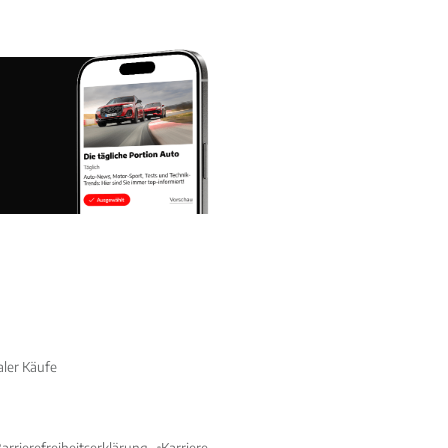
aler Käufe
arrierefreiheitserklärung
Karriere