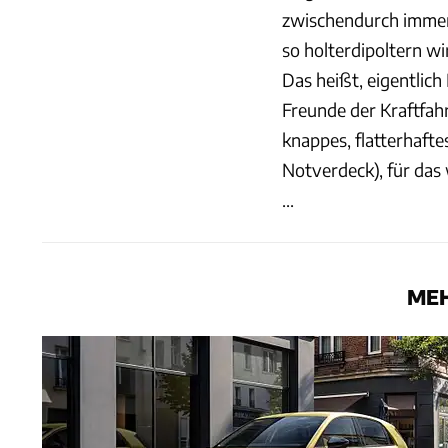
zwischendurch immer 
so holterdipoltern wi
Das heißt, eigentlic
Freunde der Kraftfahr
knappes, flatterhafte
Notverdeck), für das 
...
MEH