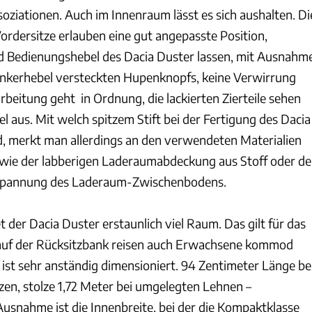
soziationen. Auch im Innenraum lässt es sich aushalten. Di
ordersitze erlauben eine gut angepasste Position,
d Bedienungshebel des Dacia Duster lassen, mit Ausnahm
linkerhebel versteckten Hupenknopfs, keine Verwirrung
beitung geht in Ordnung, die lackierten Zierteile sehen
el aus. Mit welch spitzem Stift bei der Fertigung des Dacia
rd, merkt man allerdings an den verwendeten Materialien
s wie der labberigen Laderaumabdeckung aus Stoff oder de
spannung des Laderaum-Zwischenbodens.
et der Dacia Duster erstaunlich viel Raum. Das gilt für das
auf der Rücksitzbank reisen auch Erwachsene kommod
 ist sehr anständig dimensioniert. 94 Zentimeter Länge be
zen, stolze 1,72 Meter bei umgelegten Lehnen –
Ausnahme ist die Innenbreite, bei der die Kompaktklasse