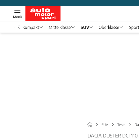
Menü
nwagen
Kompakt
Mittelklasse
SUV
Oberklasse
Spor
SUV
Tests
Da
DACIA DUSTER DCI 110