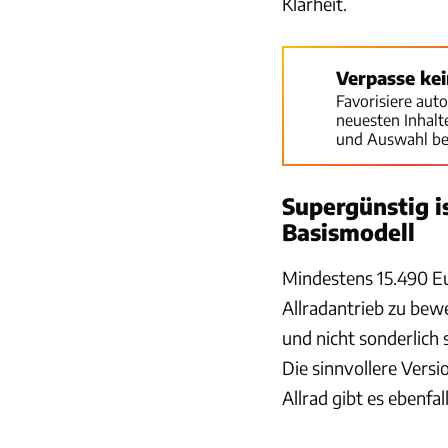
Klarheit.
Verpasse ke
Favorisiere aut
neuesten Inhal
und Auswahl be
Supergünstig is
Basismodell
Mindestens 15.490 E
Allradantrieb zu bew
und nicht sonderlich
Die sinnvollere Vers
Allrad gibt es ebenfa