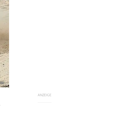
ibt
ANZEIGE
r