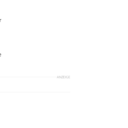
r
e
ANZEIGE