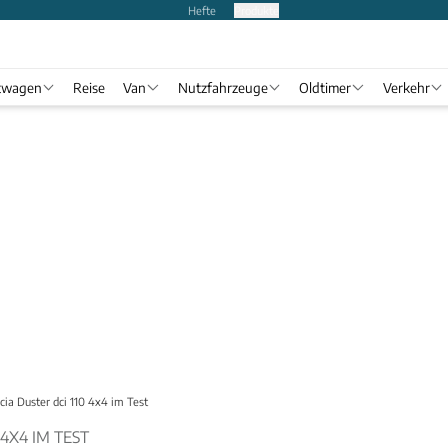
Hefte
Produkte
twagen
Reise
Van
Nutzfahrzeuge
Oldtimer
Verkehr
cia Duster dci 110 4x4 im Test
 4X4 IM TEST