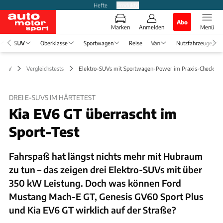
Hefte
Produkte
Abo
Marken
Anmelden
Menü
SUV
Oberklasse
Sportwagen
Reise
Van
Nutzfahrzeuge
SUV
Vergleichstests
Elektro-SUVs mit Sportwagen-Power im Praxis-Check
DREI E-SUVS IM HÄRTETEST
Kia EV6 GT überrascht im
Sport-Test
Fahrspaß hat längst nichts mehr mit Hubraum
zu tun – das zeigen drei Elektro-SUVs mit über
350 kW Leistung. Doch was können Ford
Mustang Mach-E GT, Genesis GV60 Sport Plus
und Kia EV6 GT wirklich auf der Straße?