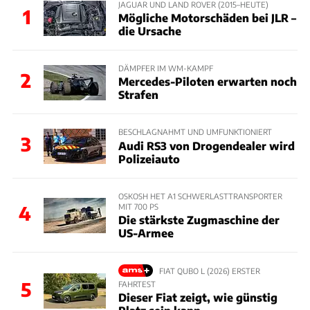
JAGUAR UND LAND ROVER (2015–HEUTE)
1
Mögliche Motorschäden bei JLR –
die Ursache
DÄMPFER IM WM-KAMPF
2
Mercedes-Piloten erwarten noch
Strafen
BESCHLAGNAHMT UND UMFUNKTIONIERT
3
Audi RS3 von Drogendealer wird
Polizeiauto
OSKOSH HET A1 SCHWERLASTTRANSPORTER
MIT 700 PS
4
Die stärkste Zugmaschine der
US-Armee
FIAT QUBO L (2026) ERSTER
5
FAHRTEST
Dieser Fiat zeigt, wie günstig