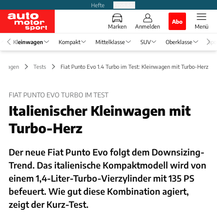
Hefte
Produkte
Abo
Marken
Anmelden
Menü
Kleinwagen
Kompakt
Mittelklasse
SUV
Oberklasse
Spo
inwagen
Tests
Fiat Punto Evo 1.4 Turbo im Test: Kleinwagen mit Turbo-Herz
FIAT PUNTO EVO TURBO IM TEST
Italienischer Kleinwagen mit
Turbo-Herz
Der neue Fiat Punto Evo folgt dem Downsizing-
Trend. Das italienische Kompaktmodell wird von
einem 1,4-Liter-Turbo-Vierzylinder mit 135 PS
befeuert. Wie gut diese Kombination agiert,
zeigt der Kurz-Test.