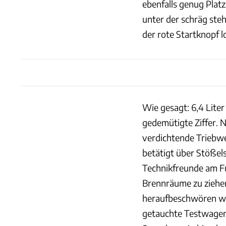
ebenfalls genug Plat
unter der schräg steh
der rote Startknopf l
Wie gesagt: 6,4 Lit
gedemütigte Ziffer. N
verdichtende Triebwe
betätigt über Stößel
Technikfreunde am Fu
Brennräume zu ziehen
heraufbeschwören wür
getauchte Testwagen 