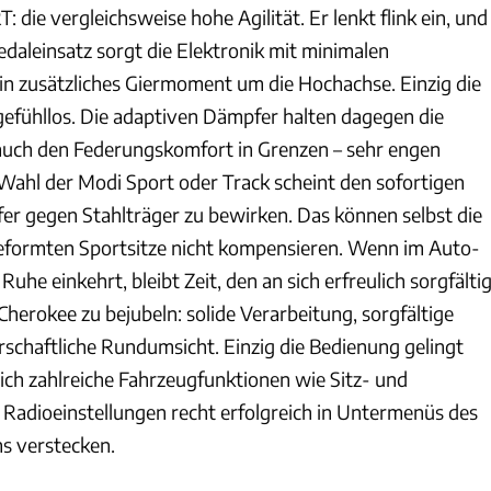
 die vergleichsweise hohe Agilität. Er lenkt flink ein, und
daleinsatz sorgt die Elektronik mit minimalen
ein zusätzliches Giermoment um die Hochachse. Einzig die
gefühllos. Die adaptiven Dämpfer halten dagegen die
auch den Federungskomfort in Grenzen – sehr engen
 Wahl der Modi Sport oder Track scheint den sofortigen
r gegen Stahlträger zu bewirken. Das können selbst die
eformten Sportsitze nicht kompensieren. Wenn im Auto-
he einkehrt, bleibt Zeit, den an sich erfreulich sorgfälti
herokee zu bejubeln: solide Verarbeitung, sorgfältige
rschaftliche Rundumsicht. Einzig die Bedienung gelingt
sich zahlreiche Fahrzeugfunktionen wie Sitz- und
Radioeinstellungen recht erfolgreich in Untermenüs des
s verstecken.