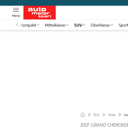
Menü
nwagen
Kompakt
Mittelklasse
SUV
Oberklasse
Spor
SUV
Tests
Je
JEEP GRAND CHEROKEE 