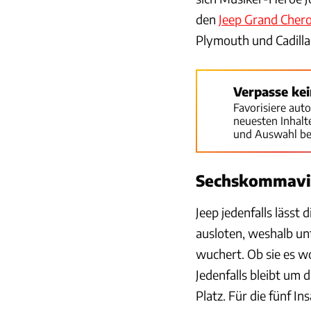
den
Jeep Grand Cher
Plymouth und Cadilla
Verpasse ke
Favorisiere aut
neuesten Inhal
und Auswahl be
Sechskommavie
Jeep jedenfalls läss
ausloten, weshalb un
wuchert. Ob sie es w
Jedenfalls bleibt um
Platz. Für die fünf I