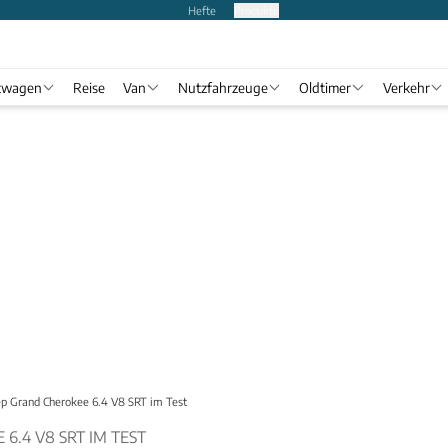
Hefte
Produkte
twagen
Reise
Van
Nutzfahrzeuge
Oldtimer
Verkehr
ep Grand Cherokee 6.4 V8 SRT im Test
6.4 V8 SRT IM TEST