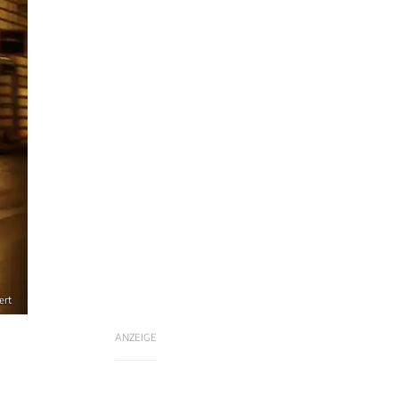
ert
ANZEIGE