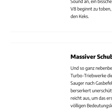
Sound an, ein bissch
V8 beginnt zu toben,
den Keks.
Massiver Schub
Und so ganz nebenbei
Turbo-Triebwerke die
Sauger nach Gasbefeh
berserkert unerschüt
reicht aus, um das e
völligen Bedeutungslo