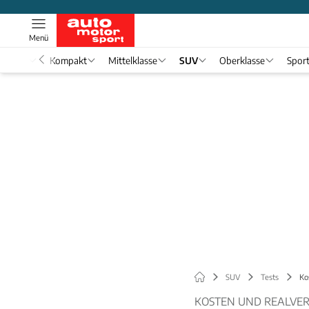
Menü
nwagen
Kompakt
Mittelklasse
SUV
Oberklasse
Spor
SUV
Tests
Ko
KOSTEN UND REALVE