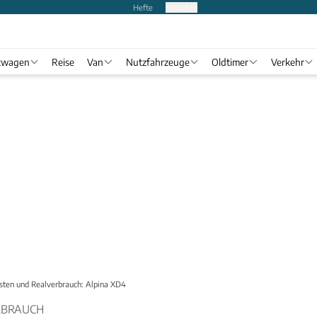
Hefte
Produkte
twagen
Reise
Van
Nutzfahrzeuge
Oldtimer
Verkehr
sten und Realverbrauch: Alpina XD4
RBRAUCH