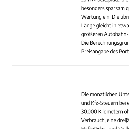
besonders sparsam ge
Wertung ein. Die übri
Länge gleicht in etw
größeren Autobahn-A
Die Berechnungsgrund
Preisangabe des Port
Die monatlichen Unte
und Kfz-Steuern bei
30.000 Kilometern oh
Verbrauch, eine dreij
Haftpﬂicht- und Vollk