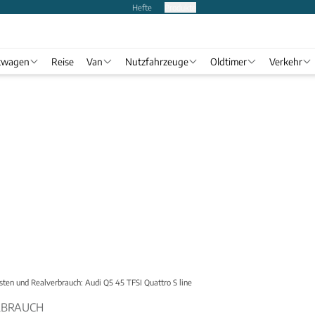
Hefte
Produkte
twagen
Reise
Van
Nutzfahrzeuge
Oldtimer
Verkehr
sten und Realverbrauch: Audi Q5 45 TFSI Quattro S line
RBRAUCH