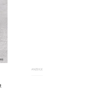
ams
ANZEIGE
t