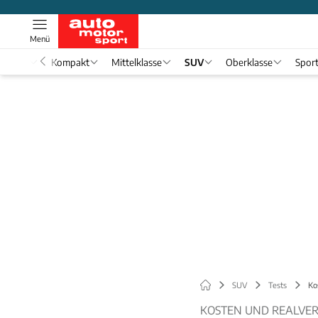
Menü
nwagen
Kompakt
Mittelklasse
SUV
Oberklasse
Spor
SUV
Tests
Ko
KOSTEN UND REALVE