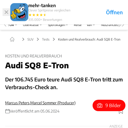
Hefte
Produkte
mehr-tanken
Clever Spritpreise vergleichen
Öffnen
Abo
★
★
★
★
★
★
Marken
Anmelden
Menü
335.000+
Bewertungen
SUV
Oberklasse
Sportwagen
Reise
Van
Nutzfahrzeuge
SUV
Tests
Kosten und Realverbrauch: Audi SQ8 E-Tron
KOSTEN UND REALVERBRAUCH
Audi SQ8 E-Tron
Der 106.745 Euro teure Audi SQ8 E-Tron tritt zum
Verbrauchs-Check an.
Marcus Peters
,
Marcel Sommer (Producer)
9 Bilder
Veröffentlicht am 05.06.2024
Foto: Hans-Dieter Seufert
ANZEIGE