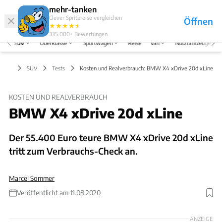
Hefte
Produkte
mehr-tanken
Clever Spritpreise vergleichen
Öffnen
Abo
★
★
★
★
★
★
Marken
Anmelden
Menü
335.000+
Bewertungen
SUV
Oberklasse
Sportwagen
Reise
Van
Nutzfahrzeuge
SUV
Tests
Kosten und Realverbrauch: BMW X4 xDrive 20d xLine
KOSTEN UND REALVERBRAUCH
BMW X4 xDrive 20d xLine
Der 55.400 Euro teure BMW X4 xDrive 20d xLine
tritt zum Verbrauchs-Check an.
Marcel Sommer
Veröffentlicht am 11.08.2020
Foto: ams
ANZEIGE