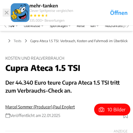
Hefte
Produkte
mehr-tanken
Clever Spritpreise vergleichen
Öffnen
Abo
★
★
★
★
★
★
Marken
Anmelden
Menü
335.000+
Bewertungen
SUV
Oberklasse
Sportwagen
Reise
Van
Nutzfahrzeuge
SUV
Tests
Cupra Ateca 1.5 TSI: Verbrauch, Kosten und Fahrmodi im Überblick
KOSTEN UND REALVERBRAUCH
Cupra Ateca 1.5 TSI
Der 44.340 Euro teure Cupra Ateca 1.5 TSI tritt
zum Verbrauchs-Check an.
Marcel Sommer (Producer)
,
Paul Englert
10 Bilder
Veröffentlicht am 22.01.2025
Foto: ACHIM HARTMANN
ANZEIGE