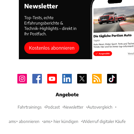
Newsletter
Top-Tests, echte
Erfahrungsberichte &
Technik-Highlights – direkt in
Ihr Postfach.
Kostenlos abonnieren
Angebote
Fahrtrainings
Podcast
Newsletter
Autovergleich
ams+ abonnieren
ams+ hier kündigen
Widerruf digitaler Käufe