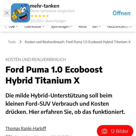
Hefte
Produkte
mehr-tanken
Clever Spritpreise vergleichen
Öffnen
Abo
★
★
★
★
★
★
Marken
Anmelden
Menü
335.000+
Bewertungen
SUV
Oberklasse
Sportwagen
Reise
Van
Nutzfahrzeuge
Tests
Kosten und Realverbrauch: Ford Puma 1.0 Ecoboost Hybrid Titanium X
KOSTEN UND REALVERBRAUCH
Ford Puma 1.0 Ecoboost
Hybrid Titanium X
Die milde Hybrid-Unterstützung soll beim
kleinen Ford-SUV Verbrauch und Kosten
drücken. Hier erfahren Sie, ob das funktioniert.
Thomas Ranki-Harloff
12 Bilder