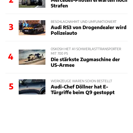
Strafen
BESCHLAGNAHMT UND UMFUNKTIONIERT
3
Audi RS3 von Drogendealer wird
Polizeiauto
OSKOSH HET A1 SCHWERLASTTRANSPORTER
MIT 700 PS
4
Die stärkste Zugmaschine der
US-Armee
WERKZEUGE WAREN SCHON BESTELLT
5
Audi-Chef Döllner hat E-
Türgriffe beim Q9 gestoppt