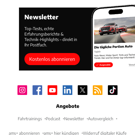
Newsletter
Top-Tests, echte
Erfahrungsberichte &
Technik-Highlights – direkt in
Ihr Postfach.
Kostenlos abonnieren
Angebote
Fahrtrainings
Podcast
Newsletter
Autovergleich
ams+ abonnieren
ams+ hier kündigen
Widerruf digitaler Käufe