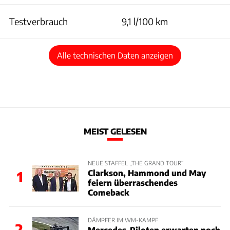
Testverbrauch
9,1 l/100 km
Alle technischen Daten anzeigen
MEIST GELESEN
NEUE STAFFEL „THE GRAND TOUR“
Clarkson, Hammond und May
1
feiern überraschendes
Comeback
DÄMPFER IM WM-KAMPF
2
Mercedes-Piloten erwarten noch