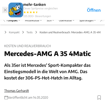
Hefte
Produkte
mehr-tanken
Clever Spritpreise vergleichen
Öffnen
Abo
★
★
★
★
★
★
Marken
Anmelden
Menü
335.000+
Bewertungen
Kompakt
Mittelklasse
SUV
Oberklasse
Sportwagen
Rei
Kompakt
Tests
Kosten und Realverbrauch: Mercedes-AMG A 35 4Matic
KOSTEN UND REALVERBRAUCH
Mercedes-AMG A 35 4Matic
Als 35er ist Mercedes' Sport-Kompakter das
Einstiegsmodell in die Welt von AMG. Das
kostet der 306-PS-Hot-Hatch im Alltag.
Thomas Gerhardt
Veröffentlicht am 14.05.2020
Foto: Hans-Dieter Seufert