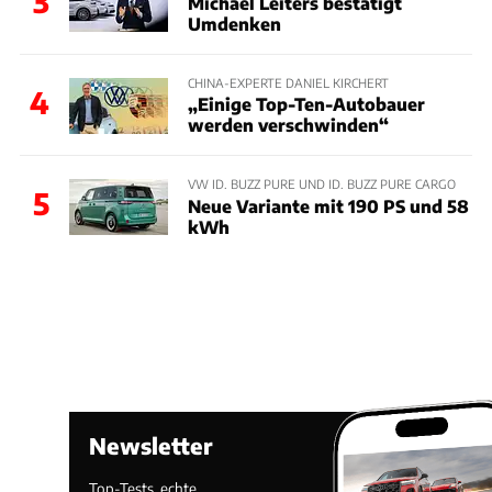
3
Michael Leiters bestätigt
Umdenken
CHINA-EXPERTE DANIEL KIRCHERT
4
„Einige Top-Ten-Autobauer
werden verschwinden“
VW ID. BUZZ PURE UND ID. BUZZ PURE CARGO
5
Neue Variante mit 190 PS und 58
kWh
Newsletter
Top-Tests, echte