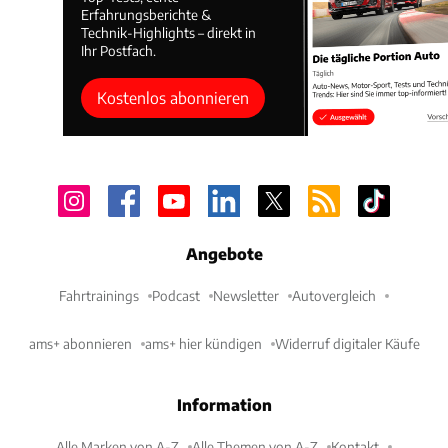
Erfahrungsberichte &
Technik-Highlights – direkt in
Ihr Postfach.
Kostenlos abonnieren
Angebote
Fahrtrainings
Podcast
Newsletter
Autovergleich
ams+ abonnieren
ams+ hier kündigen
Widerruf digitaler Käufe
Information
Alle Marken von A-Z
Alle Themen von A-Z
Kontakt