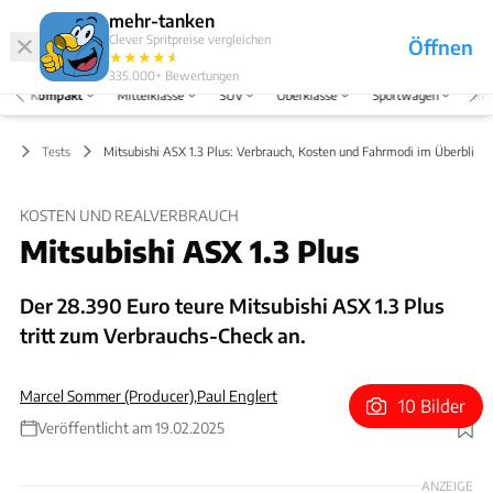
Hefte
Produkte
mehr-tanken
Clever Spritpreise vergleichen
Öffnen
Abo
★
★
★
★
★
★
Marken
Anmelden
Menü
335.000+
Bewertungen
Kompakt
Mittelklasse
SUV
Oberklasse
Sportwagen
Rei
kt
Tests
Mitsubishi ASX 1.3 Plus: Verbrauch, Kosten und Fahrmodi im Überblick
KOSTEN UND REALVERBRAUCH
Mitsubishi ASX 1.3 Plus
Der 28.390 Euro teure Mitsubishi ASX 1.3 Plus
tritt zum Verbrauchs-Check an.
Marcel Sommer (Producer)
,
Paul Englert
10 Bilder
Veröffentlicht am 19.02.2025
Foto: ACHIM HARTMANN
ANZEIGE