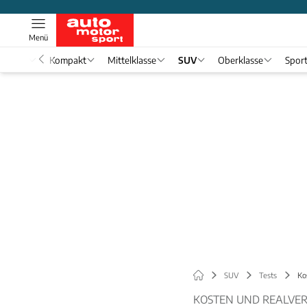
Menü
nwagen
Kompakt
Mittelklasse
SUV
Oberklasse
Spor
SUV
Tests
Ko
KOSTEN UND REALVE