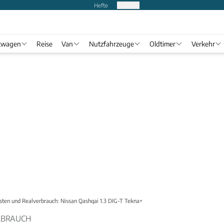
Hefte
Produkte
twagen
Reise
Van
Nutzfahrzeuge
Oldtimer
Verkehr
sten und Realverbrauch: Nissan Qashqai 1.3 DIG-T Tekna+
RBRAUCH