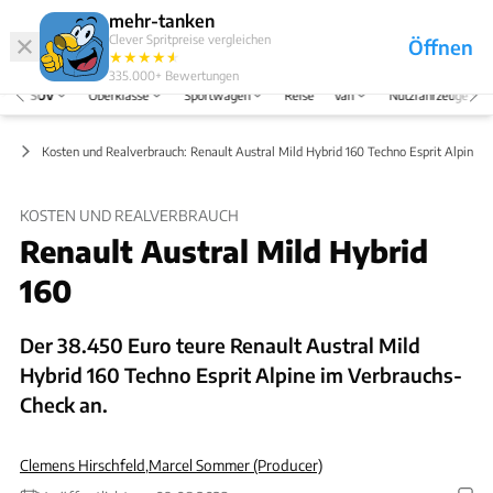
Hefte
Produkte
mehr-tanken
Clever Spritpreise vergleichen
Öffnen
Abo
★
★
★
★
★
★
Marken
Anmelden
Menü
335.000+
Bewertungen
SUV
Oberklasse
Sportwagen
Reise
Van
Nutzfahrzeuge
ts
Kosten und Realverbrauch: Renault Austral Mild Hybrid 160 Techno Esprit Alpine
KOSTEN UND REALVERBRAUCH
Renault Austral Mild Hybrid
160
Der 38.450 Euro teure Renault Austral Mild
Hybrid 160 Techno Esprit Alpine im Verbrauchs-
Check an.
Clemens Hirschfeld
,
Marcel Sommer (Producer)