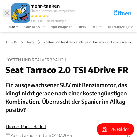
Hefte
Produkte
mehr-tanken
Clever Spritpreise vergleichen
Öffnen
Abo
★
★
★
★
★
★
Marken
Anmelden
Menü
335.000+
Bewertungen
SUV
Oberklasse
Sportwagen
Reise
Van
Nutzfahrzeuge
SUV
Tests
Kosten und Realverbrauch: Seat Tarraco 2.0 TSI 4Drive FR
KOSTEN UND REALVERBRAUCH
Seat Tarraco 2.0 TSI 4Drive FR
Ein ausgewachsener SUV mit Benzinmotor, das
klingt nicht gerade nach einer kostengünstigen
Kombination. Überrascht der Spanier im Alltag
positiv?
Thomas Ranki-Harloff
26 Bilder
Zuletzt aktualisiert am 04.02.2024