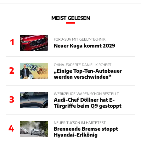
MEIST GELESEN
1
FORD-SUV MIT GEELY-TECHNIK
Neuer Kuga kommt 2029
CHINA-EXPERTE DANIEL KIRCHERT
2
„Einige Top-Ten-Autobauer
werden verschwinden“
WERKZEUGE WAREN SCHON BESTELLT
3
Audi-Chef Döllner hat E-
Türgriffe beim Q9 gestoppt
NEUER TUCSON IM HÄRTETEST
4
Brennende Bremse stoppt
Hyundai-Erlkönig