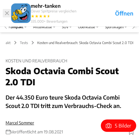
Hefte
Produkte
mehr-tanken
Clever Spritpreise vergleichen
Öffnen
Abo
★
★
★
★
★
★
Marken
Anmelden
Menü
335.000+
Bewertungen
Kompakt
Mittelklasse
SUV
Oberklasse
Sportwagen
Rei
ompakt
Tests
Kosten und Realverbrauch: Skoda Octavia Combi Scout 2.0 TDI
KOSTEN UND REALVERBRAUCH
Skoda Octavia Combi Scout
2.0 TDI
Der 44.350 Euro teure Skoda Octavia Combi
Scout 2.0 TDI tritt zum Verbrauchs-Check an.
Marcel Sommer
5 Bilder
Veröffentlicht am 19.08.2021
Foto: Achim Hartmann