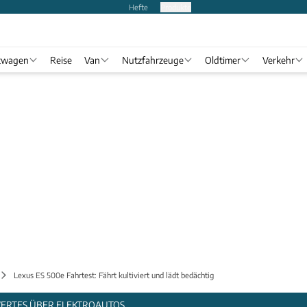
Hefte
Produkte
twagen
Reise
Van
Nutzfahrzeuge
Oldtimer
Verkehr
Lexus ES 500e Fahrtest: Fährt kultiviert und lädt bedächtig
WERTES ÜBER ELEKTROAUTOS