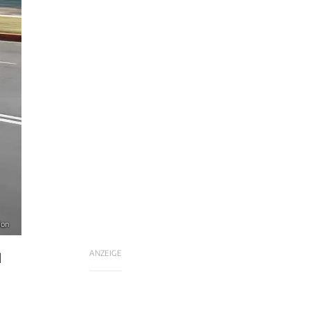
ion
ANZEIGE
d