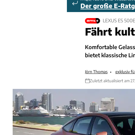
Der große E-Rat
LEXUS ES 500
Fährt kult
Komfortable Gelasse
bietet klassische L
Jörn Thomas
exklusiv f
Zuletzt aktualisiert am 2