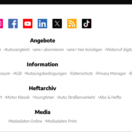
Angebote
r
Autovergleich
ams+ abonnieren
ams+ hier kündigen
Widerruf digit
Information
essum
AGB
Nutzungsbedingungen
Datenschutz
Privacy Manager
B
Heftarchiv
t
Motor Klassik
Youngtimer
Auto Straßenverkehr
Abo & Hefte
Media
Mediadaten Online
Mediadaten Print