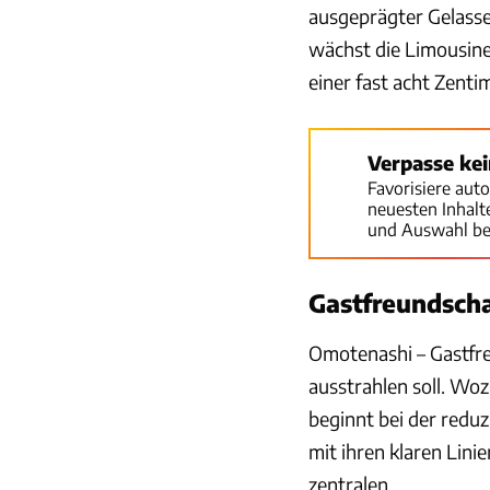
ausgeprägter Gelasse
wächst die Limousine
einer fast acht Zenti
Verpasse ke
Favorisiere aut
neuesten Inhal
und Auswahl be
Gastfreundscha
Omotenashi – Gastfre
ausstrahlen soll. Wo
beginnt bei der redu
mit ihren klaren Lin
zentralen ...