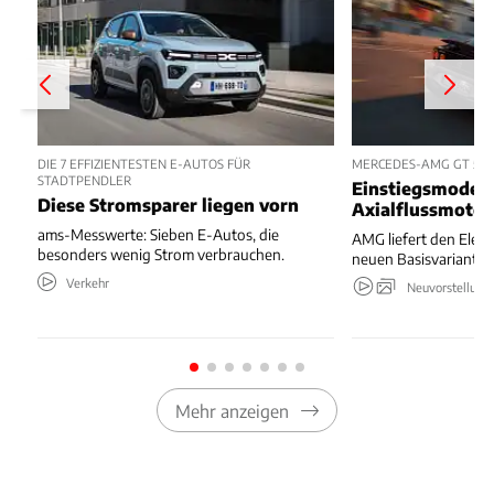
DIE 7 EFFIZIENTESTEN E-AUTOS FÜR
MERCEDES-AMG GT 53 
STADTPENDLER
Einstiegsmodell
Diese Stromsparer liegen vorn
Axialflussmoto
ams-Messwerte: Sieben E-Autos, die
AMG liefert den Elekt
besonders wenig Strom verbrauchen.
neuen Basisvariante.
Verkehr
Neuvorstellung
Mehr anzeigen