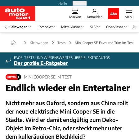
Hefte
Produkte
Abo
Marken
Anmelden
Menü
Kleinwagen
Kompakt
Mittelklasse
SUV
Oberklasse
Spo
Kleinwagen
Tests
Mini Cooper SE Favoured Trim im Test
FAQS, TESTS UND WISSENSWERTES ÜBER ELEKTROAUTOS
Der große E-Ratgeber
MINI COOPER SE IM TEST
Endlich wieder ein Entertainer
Nicht mehr aus Oxford, sondern aus China rollt
der neue elektrische Mini Cooper SE in die
Städte. Wird er damit endgültig zum Deko-
Objekt im Retro-Chic, oder steckt mehr unter
dem kulleräugigen Blechkleid?