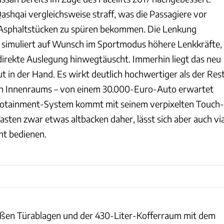
ashqai vergleichsweise straff, was die Passagiere vor
n Asphaltstücken zu spüren bekommen. Die Lenkung
g, simuliert auf Wunsch im Sportmodus höhere Lenkkräfte,
ndirekte Auslegung hinwegtäuscht. Immerhin liegt das neu
t in der Hand. Es wirkt deutlich hochwertiger als der Res
gen Innenraums – von einem 30.000-Euro-Auto erwartet
fotainment-System kommt mit seinem verpixelten Touch-
asten zwar etwas altbacken daher, lässt sich aber auch vi
ht bedienen.
roßen Türablagen und der 430-Liter-Kofferraum mit dem