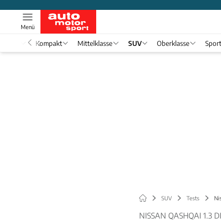
Menü
nwagen
Kompakt
Mittelklasse
SUV
Oberklasse
Spor
SUV
Tests
Ni
NISSAN QASHQAI 1.3 D