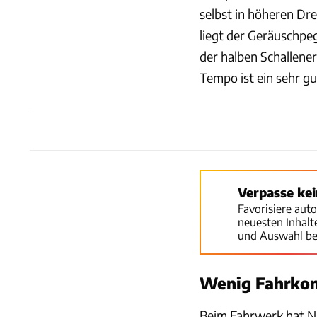
selbst in höheren D
liegt der Geräuschpeg
der halben Schallene
Tempo ist ein sehr g
Verpasse ke
Favorisiere aut
neuesten Inhal
und Auswahl be
Wenig Fahrkom
Beim Fahrwerk hat Ni