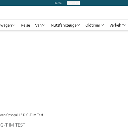
Hefte
Produkte
twagen
Reise
Van
Nutzfahrzeuge
Oldtimer
Verkehr
ssan Qashqai 1.3 DIG-T im Test
IG-T IM TEST