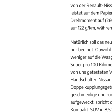
von der Renault-Niss
leistet auf dem Papi
Drehmoment auf (260 
auf 122 g/km, während 
Natürlich soll das ne
nur bedingt. Obwohl
weniger auf die Waage
Super pro 100 Kilome
von uns getesteten V
Handschalter. Nissan
Doppelkupplungsgetri
geschmeidige und ruc
aufgeweckt, spricht d
Kompakt-SUV in 8,5 