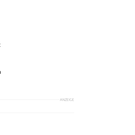
t
a
ANZEIGE