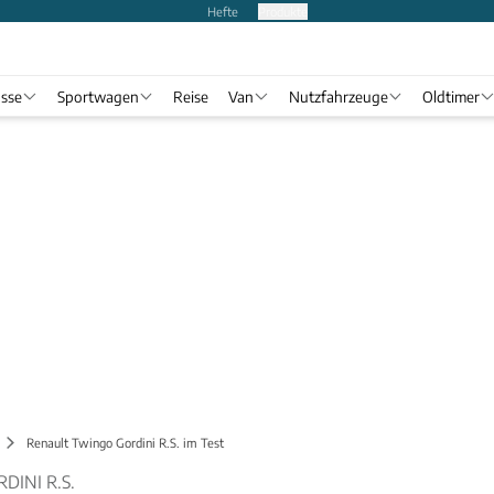
Hefte
Produkte
asse
Sportwagen
Reise
Van
Nutzfahrzeuge
Oldtimer
Renault Twingo Gordini R.S. im Test
INI R.S.