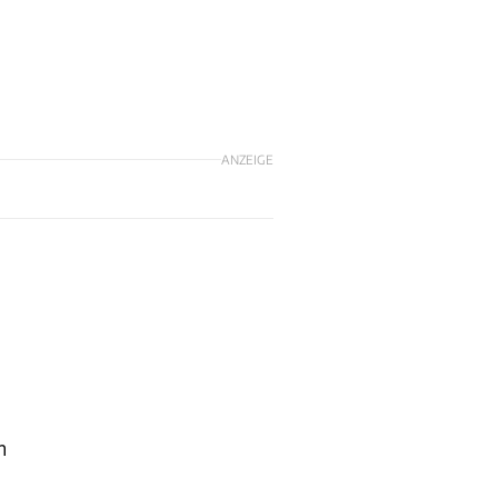
d
ANZEIGE
m