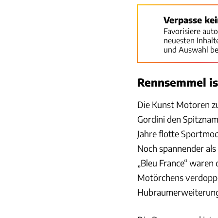
Verpasse ke
Favorisiere aut
neuesten Inhal
und Auswahl be
Rennsemmel is
Die Kunst Motoren z
Gordini den Spitznam
Jahre flotte Sportmod
Noch spannender als 
„Bleu France“ waren d
Motörchens verdoppel
Hubraumerweiterung 