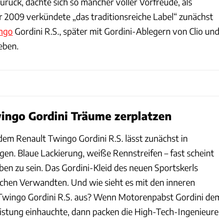
rück, dachte sich so mancher voller Vorfreude, als
2009 verkündete „das traditionsreiche Label“ zunächst
ngo
Gordini R.S., später mit Gordini-Ablegern von Clio un
eben.
ingo Gordini Träume zerplatzen
dem Renault Twingo Gordini R.S. lässt zunächst in
en. Blaue Lackierung, weiße Rennstreifen – fast scheint
eben zu sein. Das Gordini-Kleid des neuen Sportskerls
ischen Verwandten. Und wie sieht es mit den inneren
Twingo Gordini R.S. aus? Wenn Motorenpabst Gordini de
eistung einhauchte, dann packen die High-Tech-Ingenieure