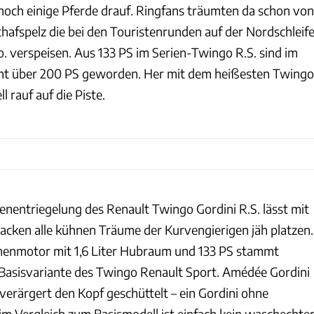
och einige Pferde drauf. Ringfans träumten da schon von
afspelz die bei den Touristenrunden auf der Nordschleif
 verspeisen. Aus 133 PS im Serien-Twingo R.S. sind im
t über 200 PS geworden. Her mit dem heißesten Twingo
l rauf auf die Piste.
enentriegelung des Renault Twingo Gordini R.S. lässt mit
cken alle kühnen Träume der Kurvengierigen jäh platzen.
henmotor mit 1,6 Liter Hubraum und 133 PS stammt
Basisvariante des Twingo Renault Sport. Amédée Gordini
verärgert den Kopf geschüttelt – ein Gordini ohne
im Vergleich zum Basismodell ist einfach kein waschechte