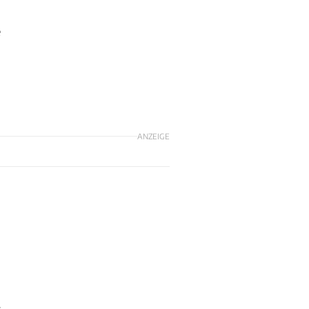
e
ANZEIGE
r