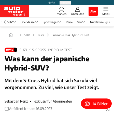
Hefte
Produkte
Abo
Marken
Anmelden
Menü
SUV
Oberklasse
Sportwagen
Reise
Van
Nutzfahrzeuge
SUV
Tests
Suzuki S-Cross Hybrid im Test
SUZUKI S-CROSS HYBRID IM TEST
Was kann der japanische
Hybrid-SUV?
Mit dem S-Cross Hybrid hat sich Suzuki viel
vorgenommen. Zu viel, wie unser Test zeigt.
Sebastian Renz
exklusiv für Abonnenten
14 Bilder
Veröffentlicht am 16.09.2023
Foto: Achim Hartmann