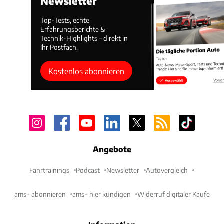
Newsletter
Top-Tests, echte
Erfahrungsberichte &
Technik-Highlights – direkt in
Ihr Postfach.
Kostenlos abonnieren
Angebote
Fahrtrainings
Podcast
Newsletter
Autovergleich
ams+ abonnieren
ams+ hier kündigen
Widerruf digitaler Käufe