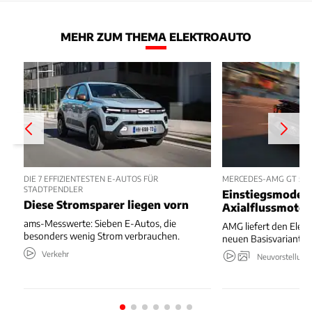
MEHR ZUM THEMA ELEKTROAUTO
DIE 7 EFFIZIENTESTEN E-AUTOS FÜR
MERCEDES-AMG GT 53 
STADTPENDLER
Einstiegsmodell
Diese Stromsparer liegen vorn
Axialflussmoto
ams-Messwerte: Sieben E-Autos, die
AMG liefert den Elekt
besonders wenig Strom verbrauchen.
neuen Basisvariante.
Verkehr
Neuvorstellung