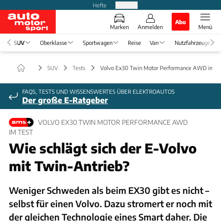
Hefte
Produkte
Abo
Marken
Anmelden
Menü
SUV
Oberklasse
Sportwagen
Reise
Van
Nutzfahrzeuge
SUV
Tests
Volvo Ex30 Twin Motor Performance AWD im Te
FAQS, TESTS UND WISSENSWERTES ÜBER ELEKTROAUTOS
Der große E-Ratgeber
VOLVO EX30 TWIN MOTOR PERFORMANCE AWD
IM TEST
Wie schlägt sich der E-Volvo
mit Twin-Antrieb?
Weniger Schweden als beim EX30 gibt es nicht –
selbst für einen Volvo. Dazu stromert er noch mit
der gleichen Technologie eines Smart daher. Die