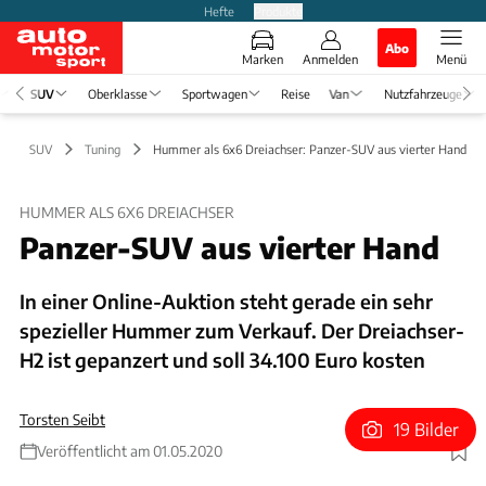
Hefte
Produkte
Abo
Marken
Anmelden
Menü
SUV
Oberklasse
Sportwagen
Reise
Van
Nutzfahrzeuge
SUV
Tuning
Hummer als 6x6 Dreiachser: Panzer-SUV aus vierter Hand
HUMMER ALS 6X6 DREIACHSER
Panzer-SUV aus vierter Hand
In einer Online-Auktion steht gerade ein sehr
spezieller Hummer zum Verkauf. Der Dreiachser-
H2 ist gepanzert und soll 34.100 Euro kosten
Torsten Seibt
19 Bilder
Veröffentlicht am 01.05.2020
Foto: Avito