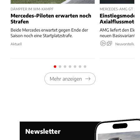
DÄMPFER IM WM-KAMPF
MERCEDES-AMG GT 53 
Mercedes-Piloten erwarten noch
Einstiegsmodell
Strafen
Axialflussmoto
Beide Mercedes erwartet gegen Ende der
AMG liefert den Elekt
Saison noch eine Startplatzstrafe.
neuen Basisvariante.
Aktuell
Neuvorstellung
Mehr anzeigen
Newsletter