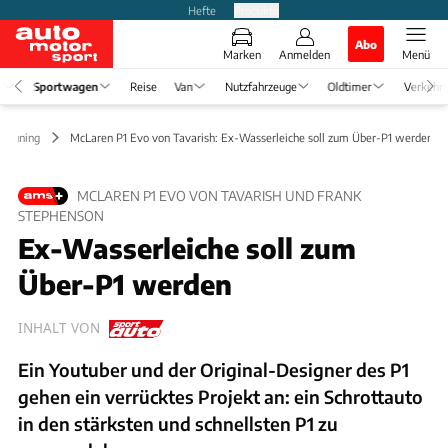
Hefte
Produkte
Abo
Marken
Anmelden
Menü
e
Sportwagen
Reise
Van
Nutzfahrzeuge
Oldtimer
Verkehr
Tuning
McLaren P1 Evo von Tavarish: Ex-Wasserleiche soll zum Über-P1 werden
MCLAREN P1 EVO VON TAVARISH UND FRANK
STEPHENSON
Ex-Wasserleiche soll zum
Über-P1 werden
INHALT VON
Ein Youtuber und der Original-Designer des P1
gehen ein verrücktes Projekt an: ein Schrottauto
in den stärksten und schnellsten P1 zu