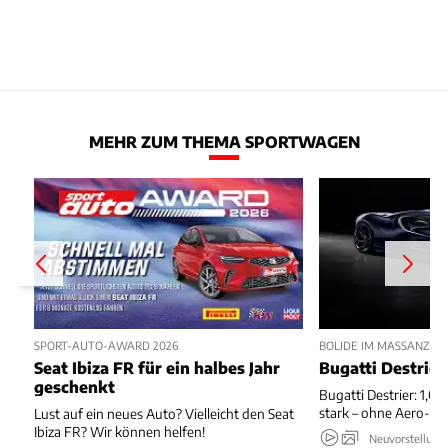
MEHR ZUM THEMA SPORTWAGEN
SPORT-AUTO-AWARD 2026
BOLIDE IM MASSANZUG
Seat Ibiza FR für ein halbes Jahr
Bugatti Destrier
geschenkt
Bugatti Destrier: 1,0
stark – ohne Aero-An
Lust auf ein neues Auto? Vielleicht den Seat
Ibiza FR? Wir können helfen!
Neuvorstellung